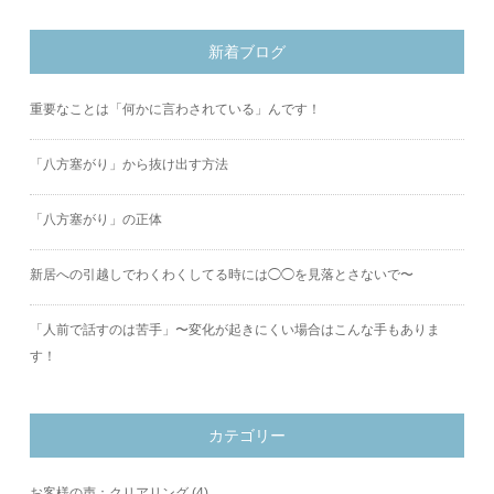
新着ブログ
重要なことは「何かに言わされている」んです！
「八方塞がり」から抜け出す方法
「八方塞がり」の正体
新居への引越しでわくわくしてる時には◯◯を見落とさないで〜
「人前で話すのは苦手」〜変化が起きにくい場合はこんな手もありま
す！
カテゴリー
お客様の声：クリアリング
(4)