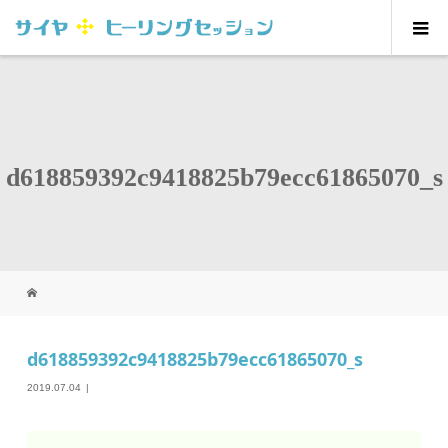
d618859392c9418825b79ecc61865070_s
d618859392c9418825b79ecc61865070_s
2019.07.04