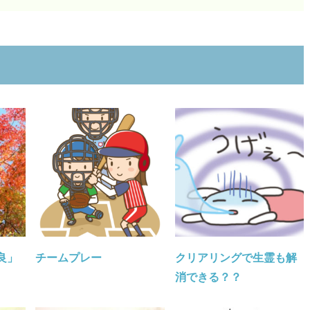
良」
チームプレー
クリアリングで生霊も解
消できる？？