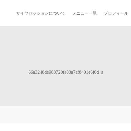
サイヤセッションについて
メニュー一覧
プロフィール
66a3248de983720fa83a7af8401e6f0d_s