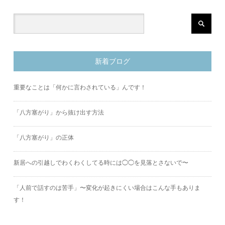
新着ブログ
重要なことは「何かに言わされている」んです！
「八方塞がり」から抜け出す方法
「八方塞がり」の正体
新居への引越しでわくわくしてる時には◯◯を見落とさないで〜
「人前で話すのは苦手」〜変化が起きにくい場合はこんな手もありま
す！